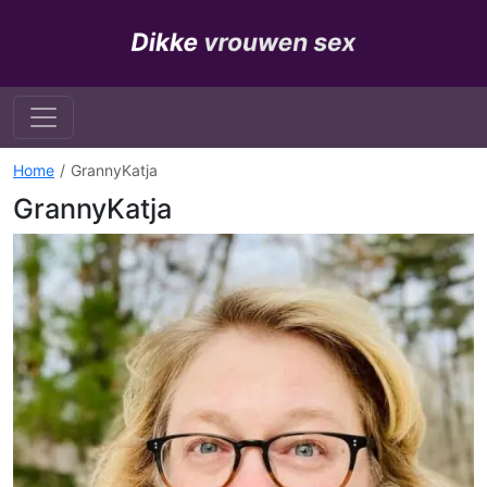
Home
GrannyKatja
GrannyKatja