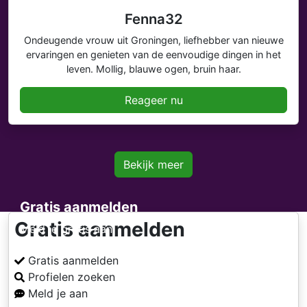
Fenna32
Ondeugende vrouw uit Groningen, liefhebber van nieuwe
ervaringen en genieten van de eenvoudige dingen in het
leven. Mollig, blauwe ogen, bruin haar.
Reageer nu
Bekijk meer
Gratis aanmelden
Gratis aanmelden
Meld je gratis aan
Gratis aanmelden
Profielen zoeken
Meld je aan