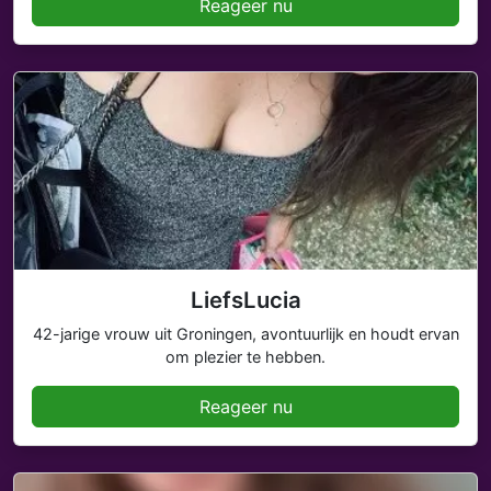
Reageer nu
LiefsLucia
42-jarige vrouw uit Groningen, avontuurlijk en houdt ervan
om plezier te hebben.
Reageer nu